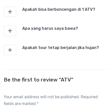
Apakah bisa berboncengan di 1 ATV?
Apa yang harus saya bawa?
Apakah tour tetap berjalan jika hujan?
Be the first to review “ATV”
Your email address will not be published.
Required
fields are marked
*