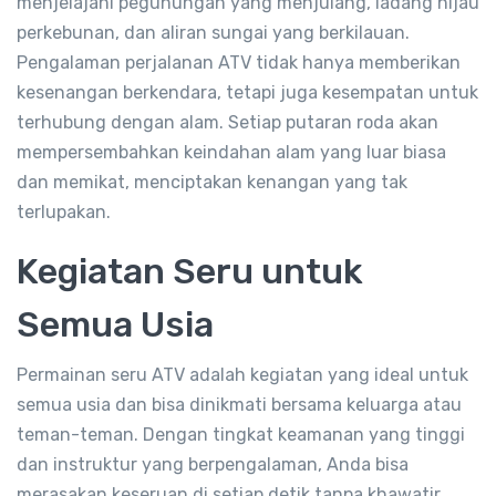
menjelajahi pegunungan yang menjulang, ladang hijau
perkebunan, dan aliran sungai yang berkilauan.
Pengalaman perjalanan ATV tidak hanya memberikan
kesenangan berkendara, tetapi juga kesempatan untuk
terhubung dengan alam. Setiap putaran roda akan
mempersembahkan keindahan alam yang luar biasa
dan memikat, menciptakan kenangan yang tak
terlupakan.
Kegiatan Seru untuk
Semua Usia
Permainan seru ATV adalah kegiatan yang ideal untuk
semua usia dan bisa dinikmati bersama keluarga atau
teman-teman. Dengan tingkat keamanan yang tinggi
dan instruktur yang berpengalaman, Anda bisa
merasakan keseruan di setiap detik tanpa khawatir.