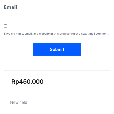
Email
*
Save my name, email, and website in this browser for the next time I comment.
Rp
450.000
New field