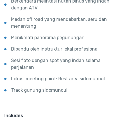
Berkendara melintasi hutan pinus yang indah
dengan ATV
Medan off road yang mendebarkan, seru dan
menantang
Menikmati panorama pegunungan
Dipandu oleh instruktur lokal profesional
Sesi foto dengan spot yang indah selama
perjalanan
Lokasi meeting point: Rest area sidomuncul
Track gunung sidomuncul
Includes