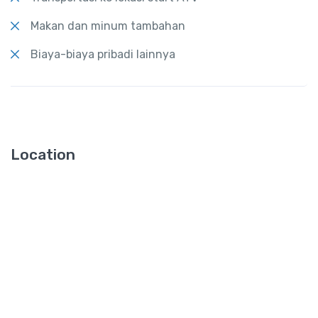
Makan dan minum tambahan
Biaya-biaya pribadi lainnya
Location